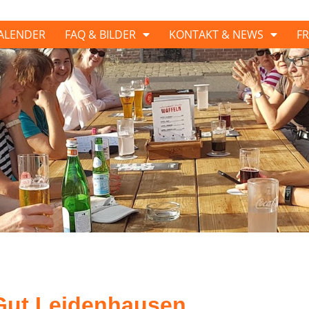
ALENDER
FAQ & BILDER
KONTAKT & NEWS
FR
hkeit
Gut Leidenhausen